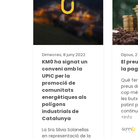
Dimecres, 8 juny 2022
Dijous, 
KM0 ha signat un
El preu
conveni amb la
la pag
UPIC per la
Què fer
promoció de
preus d
comunitats
cop mé
energètiques als
les but
polígons
patint 
industrials de
continua
+info
Catalunya
La Sra Silvia Solanellas
en representació de la