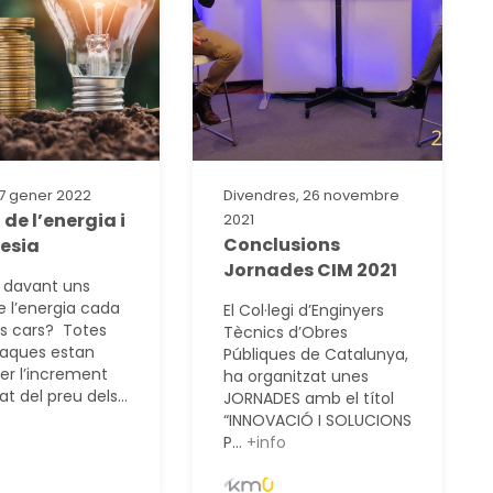
27 gener 2022
Divendres, 26 novembre
 de l’energia i
2021
Conclusions
esia
Jornades CIM 2021
 davant uns
e l’energia cada
El Col·legi d’Enginyers
s cars? Totes
Tècnics d’Obres
xaques estan
Públiques de Catalunya,
per l’increment
ha organitzat unes
t del preu dels...
JORNADES amb el títol
“INNOVACIÓ I SOLUCIONS
P...
+info