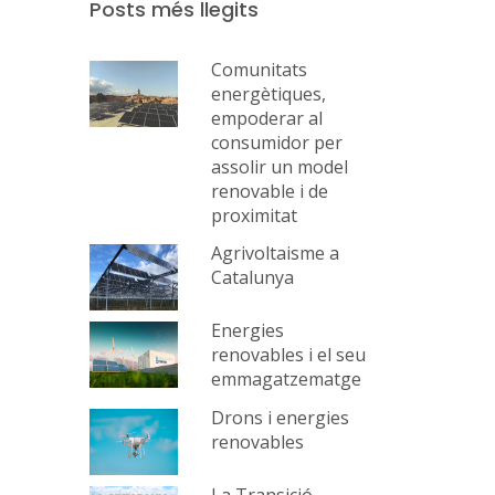
Posts més llegits
Comunitats
energètiques,
empoderar al
consumidor per
assolir un model
renovable i de
proximitat
Agrivoltaisme a
Catalunya
Energies
renovables i el seu
emmagatzematge
Drons i energies
renovables
La Transició