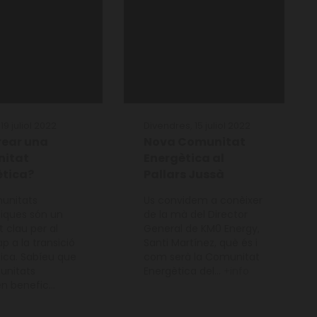
19 juliol 2022
Divendres, 15 juliol 2022
rear una
Nova Comunitat
itat
Energètica al
ètica?
Pallars Jussà
unitats
Us convidem a conèixer
iques són un
de la mà del Director
 clau per al
General de KM0 Energy,
p a la transició
Santi Martínez, què és i
ica. Sabíeu que
com serà la Comunitat
unitats
Energètica del...
+info
n benefic...