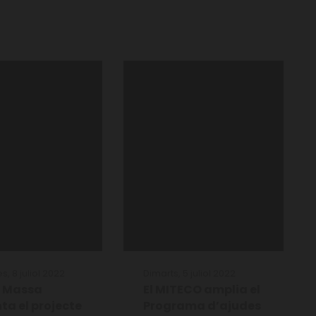
s, 8 juliol 2022
Dimarts, 5 juliol 2022
r Massa
El MITECO amplia el
ta el projecte
Programa d’ajudes