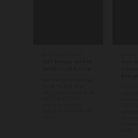
Dijous, 28 juliol 2022
Dimarts, 
KM0 Energy obté la
Vols c
certificació B Corp
Comun
Energ
KM0 Energy va néixer al
febrer de 2019 amb
Les com
l’objectiu d’innovar en el
energèt
sector energètic i
element
activar la transició
camí ca
energètica a Cataluny...
energèt
+info
les com
ofereixe
+info