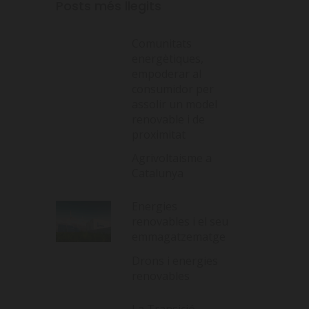
Posts més llegits
Comunitats
energètiques,
empoderar al
consumidor per
assolir un model
renovable i de
proximitat
Agrivoltaisme a
Catalunya
Energies
renovables i el seu
emmagatzematge
Drons i energies
renovables
La Transició