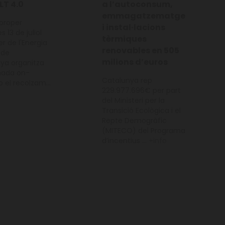
LT 4.0
a l’autoconsum,
emmagatzematge
proper
i instal·lacions
 13 de juliol
tèrmiques
er de l'Energia
renovables en 505
 de
milions d’euros
ya organitza
nada on-
Catalunya rep
 el recolzam...
229.977.696€ per part
del Ministeri per la
Transició Ecològica i el
Repte Demogràfic
(MITECO) del Programa
d’incentius ...
+info