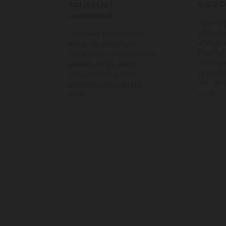
col.lectiu i
VIDVO
individual
Aquest 
dimecres
Coneixes la diferència
el Clúst
entre l'autoconsum
Eficient
col·lectiu i l'autoconsum
Catalun
individual? És senzill,
una jor
simplement per ser
line amb
col·lectiu cal instal·la...
+info
+info