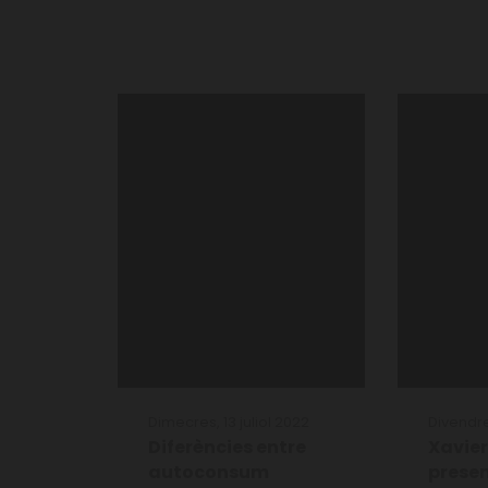
Dimecres, 13 juliol 2022
Divendre
Diferències entre
Xavie
autoconsum
presen