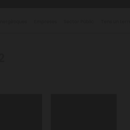
nergètiques
Empreses
Sector Públic
Tens un ter
2