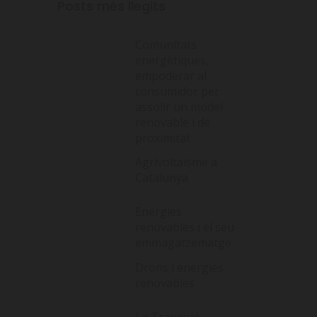
Posts més llegits
Comunitats
energètiques,
empoderar al
consumidor per
assolir un model
renovable i de
proximitat
Agrivoltaisme a
Catalunya
Energies
renovables i el seu
emmagatzematge
Drons i energies
renovables
La Transició