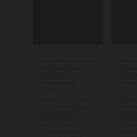
Dilluns, 29 abril 2024
Dijous, 1
Descobreix el nostre
Nou pr
pla d’acció de
Comun
reducció i
Energè
compensació
de Bar
d’emissions!
mà de
Km0 Energy et proposa
El proje
una solució integral per
Comunit
a la reducció i
al Port
compensació
una ini
d'emissions que
disseny
transformarà el teu
nostre 