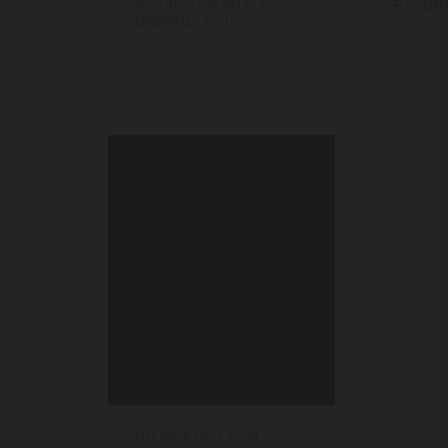
compromís amb el
Energyp
planeta...
+info
Dilluns, 8 abril 2024