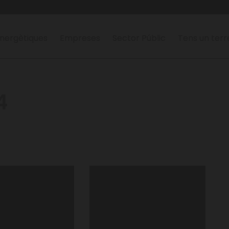
nergètiques
Empreses
Sector Públic
Tens un ter
4