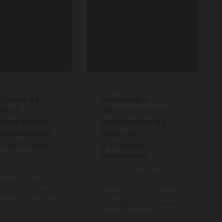
8 abril 2024
Dijous, 11 abril 2024
ojecte de
Demanen a
itat
Iberdrola que no
tica al Port
obstaculitzi els
celona de la
projectes
 KM0 Energy
d’energies
renovables
cte de
at Energètica
Avui, més que mai, la
 de Barcelona és
necessitat d'accelerar
ciativa ambiciosa
la transició socio-
ada de la má del
ecològica és palpable. A
equi de Km 0
Km0 Energy, ens