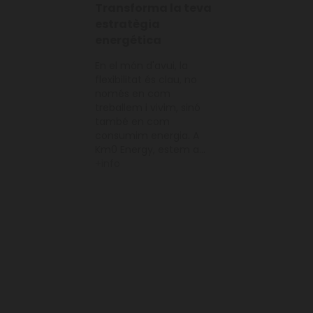
Transforma la teva
estratègia
energética
En el món d'avui, la
flexibilitat és clau, no
només en com
treballem i vivim, sinó
també en com
consumim energia. A
Km0 Energy, estem a...
+info