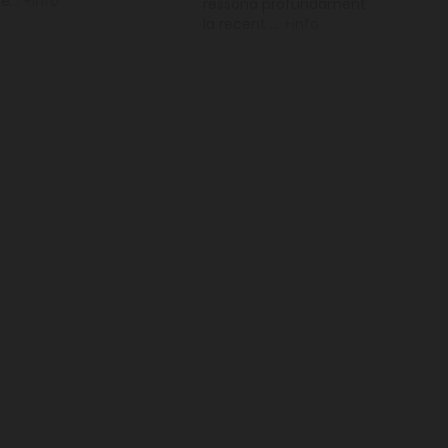
e...
+info
ressona profundament
la recent ...
+info