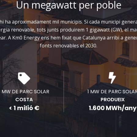
Un megawatt per poble
hi ha aproximadament mil municipis. Si cada municipi gene
rgia renovable, tots junts produirem 1 gigawatt (GW), el ma
ear. A Km0 Energy ens hem fixat que Catalunya arribi a ge
fonts renovables el 2030.
1 MW DE PARC SOLAR
1 MW DE PARC SOLA
COSTA
PRODUEIX
< 1 milió €
1.600 MWh/any