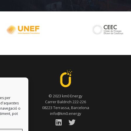
© 2023 km0 Energy
ies per
Carrer Baldrich 222-226
t d'aquestes
08223 Terrassa, Barcelona
 navegació o
info@km0.energy
ntiment, pot