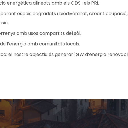
ó energètica alineats amb els ODS i els PRI.
uperant espais degradats i biodiversitat, creant ocupació
usió.
terrenys amb usos compartits del sòl.
e l’energia amb comunitats locals.
ca: el nostre objectiu és generar 1GW d’energia renovabl