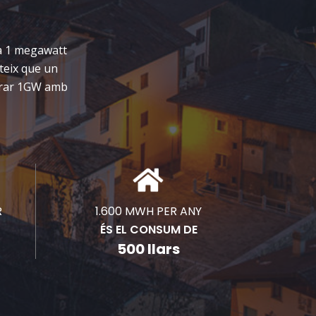
ra 1 megawatt
teix que un
nerar 1GW amb
R
1.600 MWH PER ANY
ÉS EL CONSUM DE
500 llars