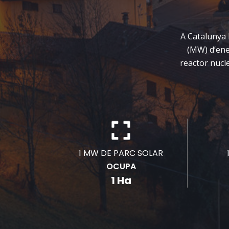
A Catalunya 
(MW) d’ene
reactor nucl
1 MW DE PARC SOLAR
OCUPA
1 Ha