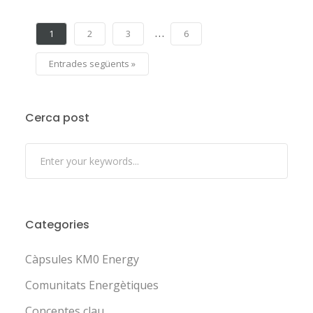
…
1
2
3
6
Entrades següents »
Cerca post
Categories
Càpsules KM0 Energy
Comunitats Energètiques
Conceptes clau