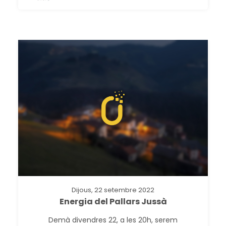
Dijous, 22 setembre 2022
Energia del Pallars Jussà
Demà divendres 22, a les 20h, serem