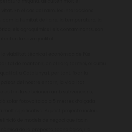
eratura mitjana, dificulten molt el
tat. En el cas del raïm, les interaccions
rn, com la humitat de l’aire, la temperatura, la
iòtica, els agroquímics i els contaminants, son
fecten la seva qualitat.
 la viabilitat tècnica i econòmica de l’ús
er tal de mantenir, en el llarg termini, el cultiu
qualitat a Catalunya i, per tant, fixar la
s països del nostre entorn, la viabilitat
e es fan la solucionen amb subvencions,
ació solar fotovoltaica a 5 metres d’alçada
molt significativa. Aquest projecte inclou,
 definició de models de negoci que facin
conòmica de la proposta tecnològica, i la