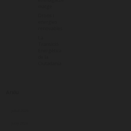
matge
Drons i
energies
renovables
La
Transició
Energètica
de la
Ciutadania
Arxiu
juliol 2026
juny 2026