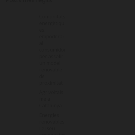
Posts més llegits
Comunitats
energètiqu
es,
empoderar
al
consumidor
per assolir
un model
renovable i
de
proximitat
Agrivoltais
me a
Catalunya
Energies
renovables
i el seu
emmagatze