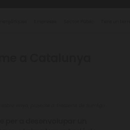
nergètiques
Empreses
Sector Públic
Tens un ter
sme a Catalunya
c sobre vinya, projecte a Tresserre de Sun’Agri
te per a desenvolupar un