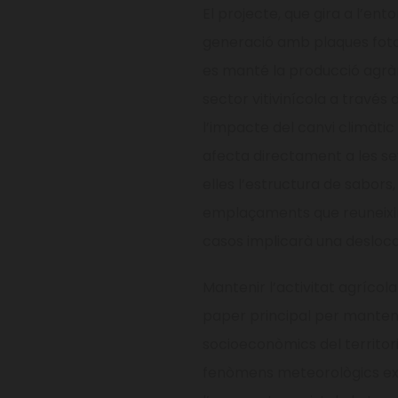
El projecte, que gira a l’ent
generació amb plaques foto
es manté la producció agràr
sector vitivinícola a través
l’impacte del canvi climàti
afecta directament a les se
elles l’estructura de sabors
emplaçaments que reuneixin 
casos implicarà una deslocal
Mantenir l’activitat agrícola 
paper principal per mantenir
socioeconòmics del territori.
fenòmens meteorològics ex