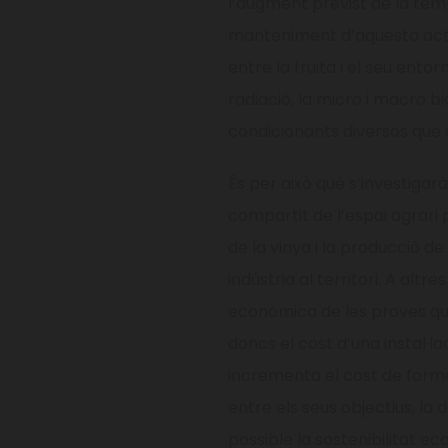
l’augment previst de la temp
manteniment d’aquesta activi
entre la fruita i el seu ento
radiació, la micro i macro b
condicionants diversos que a
És per això què s’investigarà
compartit de l’espai agrari p
de la vinya i la producció de 
indústria al territori. A altre
econòmica de les proves qu
doncs el cost d’una instal·l
incrementa el cost de forma 
entre els seus objectius, la
possible la sostenibilitat e