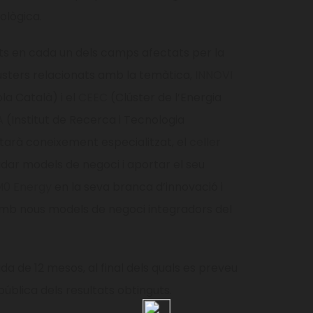
ològica.
ts en cada un dels camps afectats per la
clústers relacionats amb la temàtica,
INNOVI
ola Català) i el
CEEC
(Clúster de l’Energia
A
(Institut de Recerca i Tecnologia
tarà coneixement especialitzat, el
celler
idar models de negoci i aportar el seu
M0 Energy
en la seva branca d’innovació i
mb nous models de negoci integradors del
a de 12 mesos, al final dels quals es preveu
ública dels resultats obtinguts.