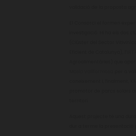
validació de la proposta agr
El Consorci el formen exper
investigació. Hi ha els dos 
(Clúster del Sector Vitiviníc
Eficient de Catalunya), l’
IRT
Agroalimentàries) que apor
Masia Vallformosa
per a val
coneixement i, finalment,
K
promotor de parcs solars a
territori.
Aquest projecte té una durad
dur a terme la presentació p