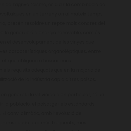
orn de l’agrivoltaisme, és a dir la combinació de
voltaiques en un terreny on al mateix temps
ia, pretén resoldre un repte molt concret del
 de la generació d’energia renovable, com és
c en el desenvolupament de les vinyes que
ves característiques organolèptiques, entre
, fet que obligaria a buscar nous
els requisits adequats que en la majoria de
ització de la indústria cap a altres països.
en general, i la vitivinícola en particular, té un
 la població, el paisatge i els estàndards
 El canvi climàtic, amb l’evolució de
trems i cada cop més freqüents, més