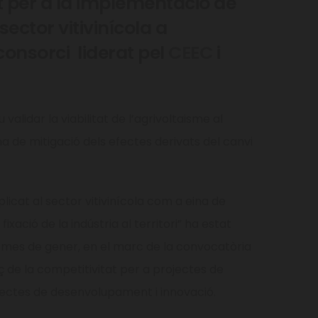
at per a la implementació de
sector vitivinícola a
onsorci liderat pel
CEEC
i
validar la viabilitat de l’agrivoltaisme al
ina de mitigació dels efectes derivats del canvi
plicat al sector vitivinícola com a eina de
 fixació de la indústria al territori” ha estat
 mes de gener, en el marc de la convocatòria
orç de la competitivitat per a projectes de
ojectes de desenvolupament i innovació.