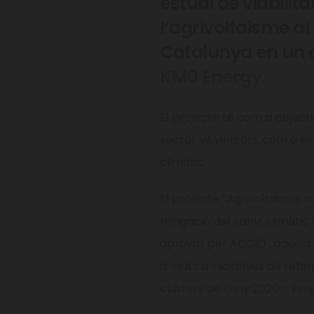
estudi de viabilit
l’agrivoltaisme al 
Catalunya en un c
KM0 Energy
.
El projecte té com a objectiu 
sector vitivinícola, com a e
climàtic.
El projecte “Agrivoltaisme a
mitigació del canvi climàtic i
aprovat per ACCIÓ , aquest
d’ ajuts a iniciatives de ref
clústers de l’any 2020 – Pr