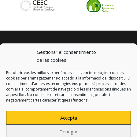
Gestionar el consentimiento
de las cookies
Per oferir-vos les millors experiències, utilitzem tecnologies com les
© 2023 km0 Energy
cookies per emmagatzemar i/o accedir a la informació del dispositiu. El
Carrer Baldrich 222-226
consentiment d'aquestes tecnologies ens permetrà processar dades
08223 Terrassa, Barcelona
com ara el comportament de navegació o les identificacions úniques en
info@km0.energy
aquest lloc. No consentir o retirar el consentiment, pot afectar
negativament certes característiques i funcions.
Accepta
Denegar
Política de privacitat