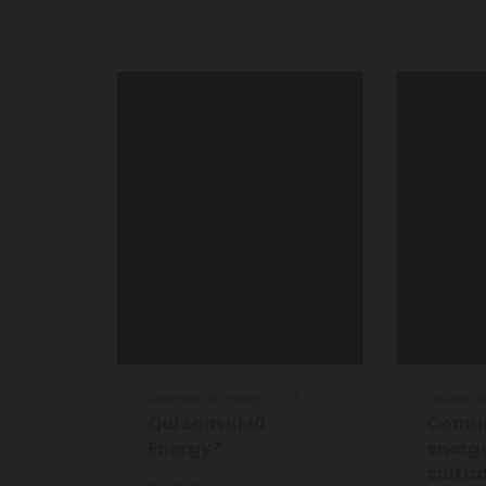
Dimarts, 16 maig 2023
Dilluns,
Qui som KM0
Comun
Energy?
energ
ciutad