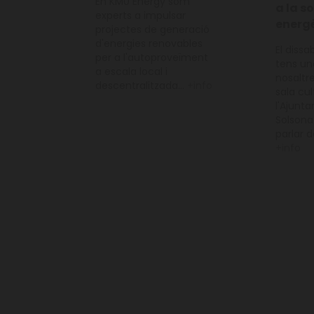
En KM0 Energy som
a la s
experts a impulsar
energ
projectes de generació
d'energies renovables
El dissa
per a l'autoproveïment
tens un
a escala local i
nosaltr
descentralitzada...
+info
sala cul
l'Ajunt
Solsona 
parlar d
+info