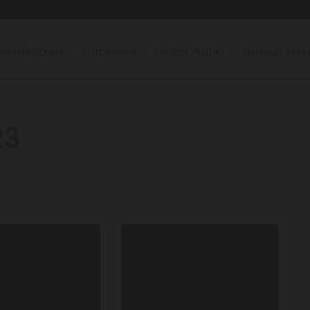
nergètiques
Empreses
Sector Públic
Tens un ter
23