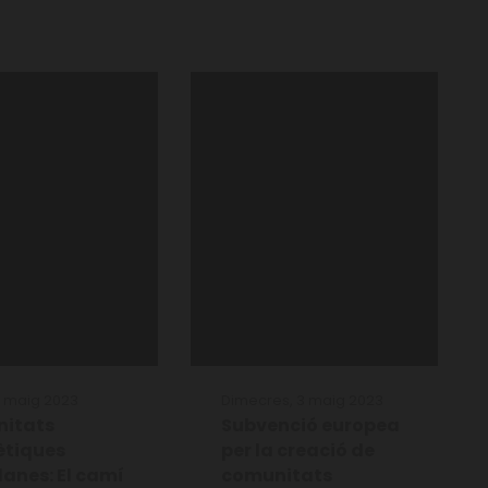
 8 maig 2023
Dimecres, 3 maig 2023
itats
Subvenció europea
ètiques
per la creació de
anes: El camí
comunitats