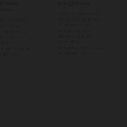
obirania
energètiques
ètica
La Comissió Europea
atorga 150.000 euros a
bte 13 de maig
l'Ajuntament de
a cita amb
Saragossa per a
es! Serem a la
desenvolupar les
tural de
comunitats
ament de
energètiques a la ciutat.
a les 11:00h per
Aquesta l...
+info
e les Com...