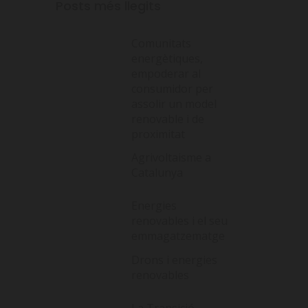
Posts més llegits
Comunitats
energètiques,
empoderar al
consumidor per
assolir un model
renovable i de
proximitat
Agrivoltaisme a
Catalunya
Energies
renovables i el seu
emmagatzematge
Drons i energies
renovables
La Transició