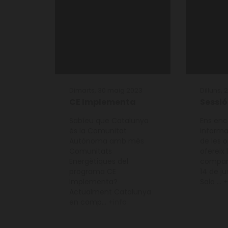
Dimarts, 30 maig 2023
Dilluns,
CE Implementa
Sessió
Sabíeu que Catalunya
Ens enc
és la Comunitat
informa
Autònoma amb més
de les 
Comunitats
ofereix
Energètiques del
compart
programa CE
14 de j
Implementa?
Sala ...
+
Actualment Catalunya
en comp...
+info