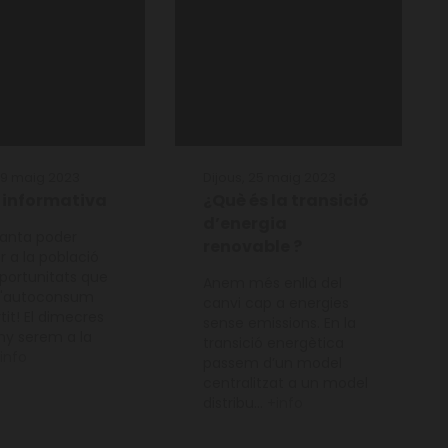
 29 maig 2023
Dijous, 25 maig 2023
 informativa
¿Què és la transició
d’energia
anta poder
renovable ?
r a la població
oportunitats que
Anem més enllà del
 l'autoconsum
canvi cap a energies
it! El dimecres
sense emissions. En la
uny serem a la
transició energètica
info
passem d’un model
centralitzat a un model
distribu...
+info