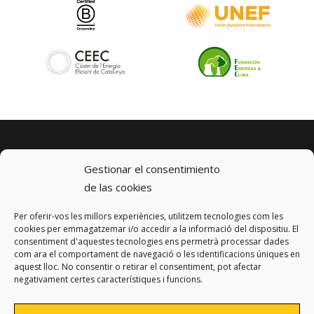
Gestionar el consentimiento
de las cookies
Per oferir-vos les millors experiències, utilitzem tecnologies com les
© 2023 km0 Energy
cookies per emmagatzemar i/o accedir a la informació del dispositiu. El
Carrer Baldrich 222-226
consentiment d'aquestes tecnologies ens permetrà processar dades
08223 Terrassa, Barcelona
com ara el comportament de navegació o les identificacions úniques en
info@km0.energy
aquest lloc. No consentir o retirar el consentiment, pot afectar
negativament certes característiques i funcions.