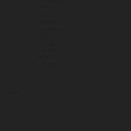
matge
Drons i
energies
renovables
La
Transició
Energètica
de la
Ciutadania
Arxiu
juliol 2026
juny 2026