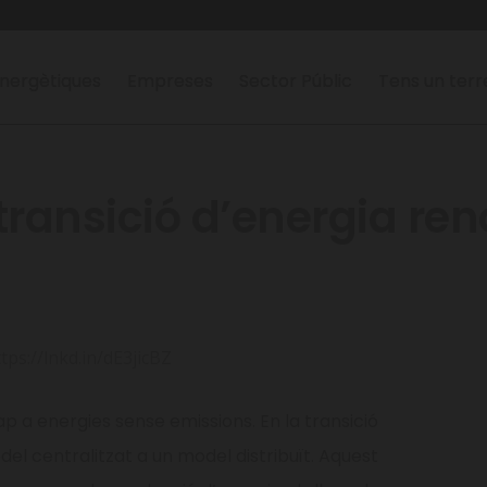
nergètiques
Empreses
Sector Públic
Tens un ter
transició d’energia re
tps://lnkd.in/dE3jicBZ
p a energies sense emissions. En la transició
l centralitzat a un model distribuït. Aquest