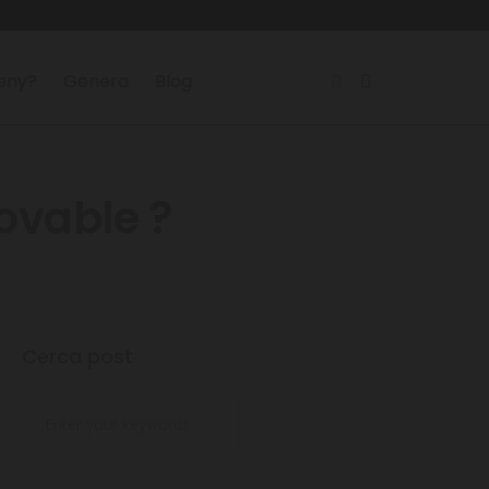
reny?
Genera
Blog
novable ?
Cerca post