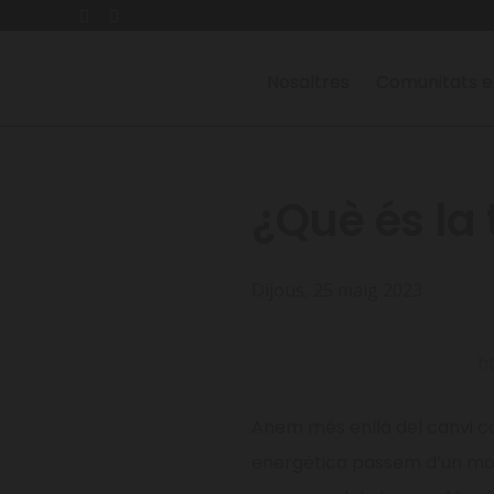
Nosaltres
Comunitats e
¿Què és la 
Dijous, 25 maig 2023
ht
Anem més enllà del canvi ca
energètica passem d’un mode