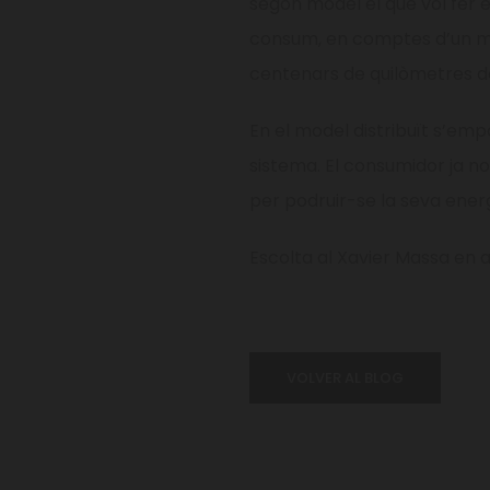
segon model el que vol fer é
consum, en comptes d’un mo
centenars de quilòmetres de
En el model distribuït s’em
sistema. El consumidor ja no
per podruir-se la seva ener
Escolta al Xavier Massa en 
VOLVER AL BLOG