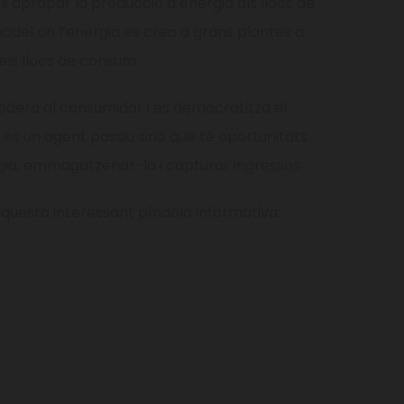
s apropar la producció d’energia als llocs de
del on l’energia es crea a grans plantes a
ls llocs de consum.
podera al consumidor i es democratitza el
 és un agent passiu sinó que té oportunitats
gia, emmagatzenar-la i capturar ingressos.
aquesta interessant píndola informativa: