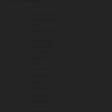
Posts més llegits
Comunitats
energètiqu
es,
empoderar
al
consumidor
per assolir
un model
renovable i
de
proximitat
Agrivoltais
me a
Catalunya
Energies
renovables
i el seu
emmagatze