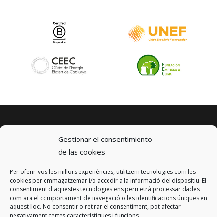
Gestionar el consentimiento
de las cookies
Per oferir-vos les millors experiències, utilitzem tecnologies com les
© 2023 km0 Energy
cookies per emmagatzemar i/o accedir a la informació del dispositiu. El
Carrer Baldrich 222-226
consentiment d'aquestes tecnologies ens permetrà processar dades
08223 Terrassa, Barcelona
com ara el comportament de navegació o les identificacions úniques en
info@km0.energy
aquest lloc. No consentir o retirar el consentiment, pot afectar
negativament certes característiques i funcions.