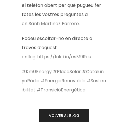
el telèfon obert per què pugueu fer
totes les vostres preguntes a
en
Santi Martinez Farrero
.
Podeu escoltar-ho en directe a
través d’aquest
enllaç:
https://lnkd.in/esM9Rau
#Km0Energy
#PlacaSolar
#Catalun
yaRàdio
#EnergiaRenovable
#Sosten
ibilitat
#TransicióEnergètica
VOLVER AL BLOG