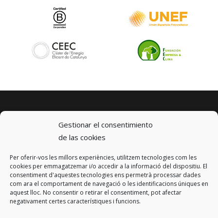
Gestionar el consentimiento
de las cookies
Per oferir-vos les millors experiències, utilitzem tecnologies com les
© 2023 km0 Energy
cookies per emmagatzemar i/o accedir a la informació del dispositiu. El
Carrer Baldrich 222-226
consentiment d'aquestes tecnologies ens permetrà processar dades
08223 Terrassa, Barcelona
com ara el comportament de navegació o les identificacions úniques en
info@km0.energy
aquest lloc. No consentir o retirar el consentiment, pot afectar
negativament certes característiques i funcions.