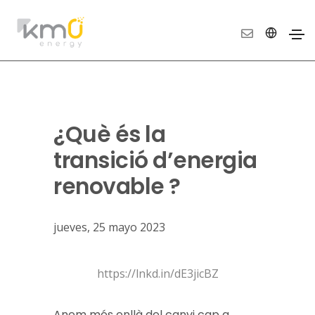
¿Què és la
transició d’energia
renovable ?
jueves, 25 mayo 2023
https://lnkd.in/dE3jicBZ
Anem més enllà del canvi cap a