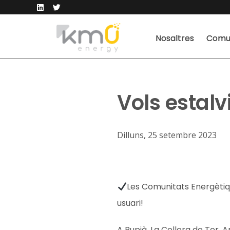
Nosaltres
Comun
Vols estalv
Dilluns, 25 setembre 2023
Les Comunitats Energètiq
usuari!
A Rupià, La Cellera de Ter, A