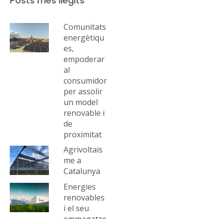
Posts més llegits
Comunitats
energètiqu
es,
empoderar
al
consumidor
per assolir
un model
renovable i
de
proximitat
Agrivoltais
me a
Catalunya
Energies
renovables
i el seu
emmagatze