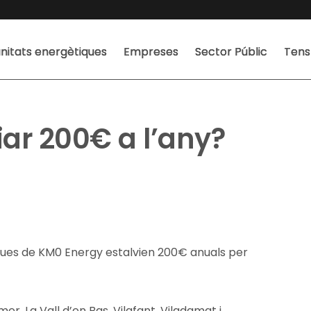
itats energètiques
Empreses
Sector Públic
Tens
iar 200€ a l’any?
ues de KM0 Energy estalvien 200€ anuals per
mer, La Vall d’en Bas, Vilafant, Viladamat i