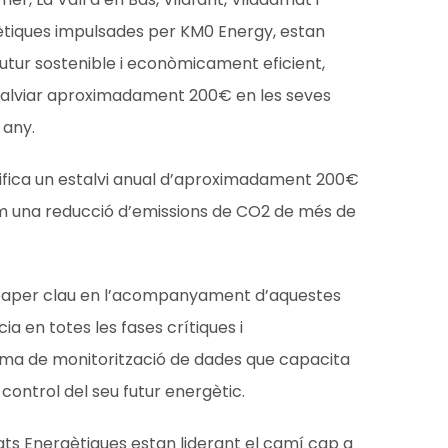
ètiques impulsades per KM0 Energy, estan
futur sostenible i econòmicament eficient,
talviar aproximadament 200€ en les seves
 any.
nifica un estalvi anual d’aproximadament 200€
com una reducció d’emissions de CO2 de més de
paper clau en l’acompanyament d’aquestes
ia en totes les fases crítiques i
ma de monitorització de dades que capacita
 control del seu futur energètic.
itats Energètiques estan liderant el camí cap a