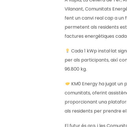
Vilanant, Comunitats Energ
fent un canvi real cap a un 
permetent als residents es
factures energètiques cada
Cada 1 kWp instal·lat sig
per als participants, així 
96.800 kg.
KM0 Energy ha jugat un 
comunitats, oferint assistènc
proporcionant una platafor
als residents per prendre el
El futur és ara, i les Comun