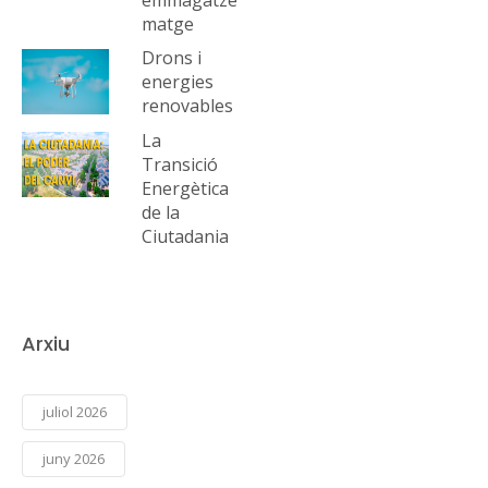
matge
Drons i
energies
renovables
La
Transició
Energètica
de la
Ciutadania
Arxiu
juliol 2026
juny 2026