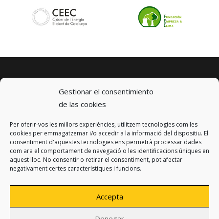
Gestionar el consentimiento
de las cookies
Per oferir-vos les millors experiències, utilitzem tecnologies com les
© 2023 km0 Energy
cookies per emmagatzemar i/o accedir a la informació del dispositiu. El
Carrer Baldrich 222-226
consentiment d'aquestes tecnologies ens permetrà processar dades
08223 Terrassa, Barcelona
com ara el comportament de navegació o les identificacions úniques en
info@km0.energy
aquest lloc. No consentir o retirar el consentiment, pot afectar
negativament certes característiques i funcions.
Accepta
Denegar