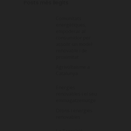
Posts més llegits
Comunitats
energètiques,
empoderar al
consumidor per
assolir un model
renovable i de
proximitat
Agrivoltaisme a
Catalunya
Energies
renovables i el seu
emmagatzematge
Drons i energies
renovables
La Transició