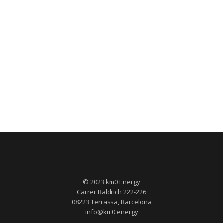
© 2023 km0 Energy
Carrer Baldrich 222-226
08223 Terrassa, Barcelona
info@km0.energy