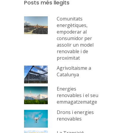
Posts més llegits
Comunitats
energètiques,
empoderar al
consumidor per
assolir un model
renovable i de
proximitat
Agrivoltaisme a
Catalunya
Energies
renovables i el seu
emmagatzematge
Drons i energies
renovables
La Transició