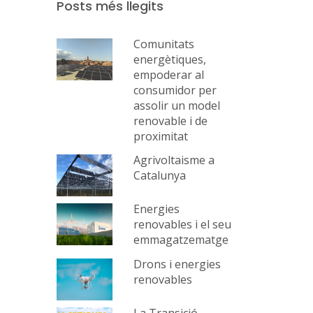
Posts més llegits
Comunitats
energètiques,
empoderar al
consumidor per
assolir un model
renovable i de
proximitat
Agrivoltaisme a
Catalunya
Energies
renovables i el seu
emmagatzematge
Drons i energies
renovables
La Transició