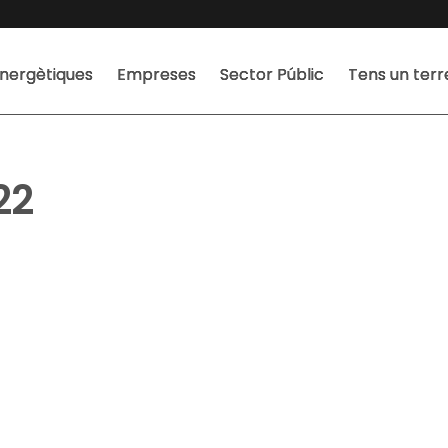
nergètiques
Empreses
Sector Públic
Tens un ter
22