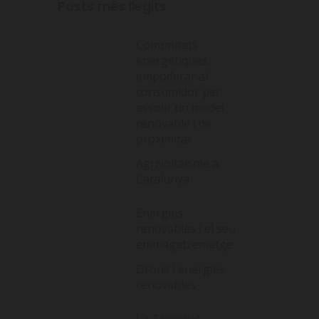
Posts més llegits
Comunitats
energètiques,
empoderar al
consumidor per
assolir un model
renovable i de
proximitat
Agrivoltaisme a
Catalunya
Energies
renovables i el seu
emmagatzematge
Drons i energies
renovables
La Transició