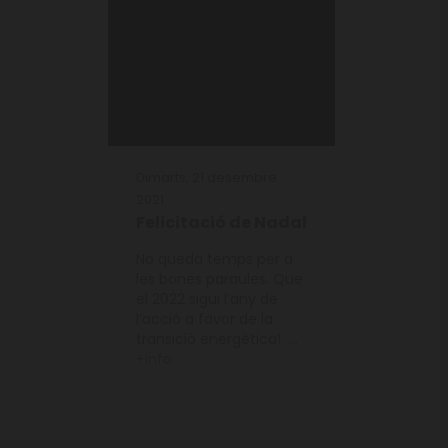
Dimarts, 21 desembre
2021
Felicitació de Nadal
No queda temps per a
les bones paraules. Que
el 2022 sigui l’any de
l’acció a favor de la
transició energètica! ...
+info