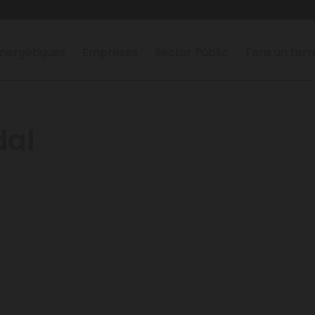
nergètiques
Empreses
Sector Públic
Tens un ter
dal