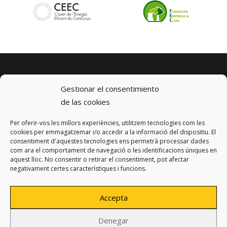
Gestionar el consentimiento
de las cookies
Per oferir-vos les millors experiències, utilitzem tecnologies com les
© 2023 km0 Energy
cookies per emmagatzemar i/o accedir a la informació del dispositiu. El
Carrer Baldrich 222-226
consentiment d'aquestes tecnologies ens permetrà processar dades
08223 Terrassa, Barcelona
com ara el comportament de navegació o les identificacions úniques en
info@km0.energy
aquest lloc. No consentir o retirar el consentiment, pot afectar
negativament certes característiques i funcions.
Accepta
Denegar
Política de privacitat