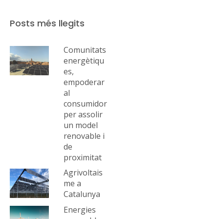
Posts més llegits
Comunitats
energètiqu
es,
empoderar
al
consumidor
per assolir
un model
renovable i
de
proximitat
Agrivoltais
me a
Catalunya
Energies