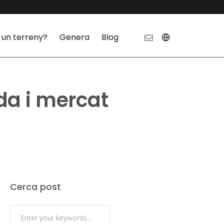
 un terreny?
Genera
Blog
da i mercat
Cerca post