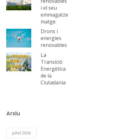
renovables
i el seu
emmagatze
matge
Drons i
energies
renovables
La
Transició
Energètica
de la
Ciutadania
Arxiu
juliol 2026