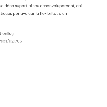
 que dóna suport al seu desenvolupament, així
iques per avaluar la flexibilitat d’un
 enllaç:
rsos/1121785