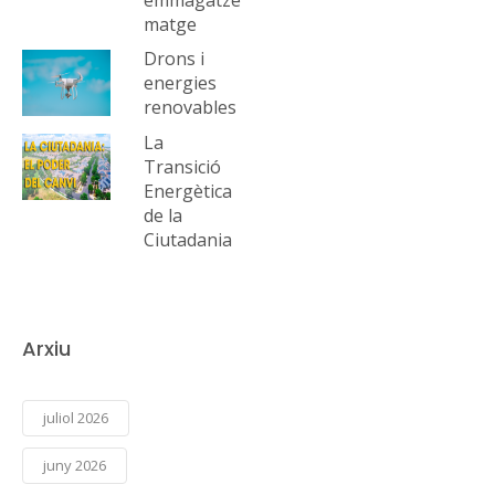
matge
Drons i
energies
renovables
La
Transició
Energètica
de la
Ciutadania
Arxiu
juliol 2026
juny 2026