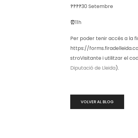
????
30 Setembre
⏰
11h
Per poder tenir accés a la fi
https://forms.firadelleida
stroVisitante i utilitzar el c
Diputació de Lleida
).
VOLVER AL BLOG