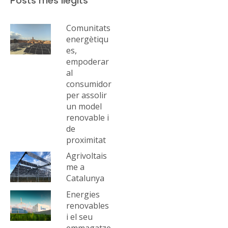
Posts més llegits
Comunitats
energètiqu
es,
empoderar
al
consumidor
per assolir
un model
renovable i
de
proximitat
Agrivoltais
me a
Catalunya
Energies
renovables
i el seu
emmagatze