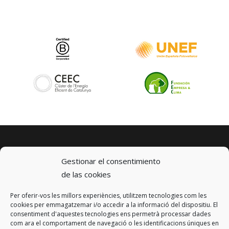
Gestionar el consentimiento
de las cookies
Per oferir-vos les millors experiències, utilitzem tecnologies com les
© 2023 km0 Energy
cookies per emmagatzemar i/o accedir a la informació del dispositiu. El
Carrer Baldrich 222-226
consentiment d'aquestes tecnologies ens permetrà processar dades
08223 Terrassa, Barcelona
com ara el comportament de navegació o les identificacions úniques en
info@km0.energy