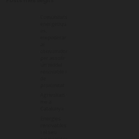
Posts més llegits
Comunitats
energètiqu
es,
empoderar
al
consumidor
per assolir
un model
renovable i
de
proximitat
Agrivoltais
me a
Catalunya
Energies
renovables
i el seu
emmagatze