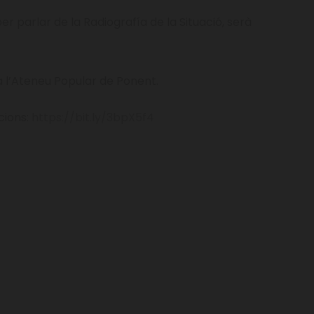
r parlar de la Radiografía de la Situació, serà
a l’Ateneu Popular de Ponent.
cions:
https://bit.ly/3bpX5f4