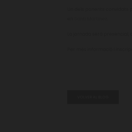
Un dels ponents convidats pe
en
Santi Martinez
.
La jornada serà presencial, 
Per més informació i inscrip
VOLVER AL BLOG