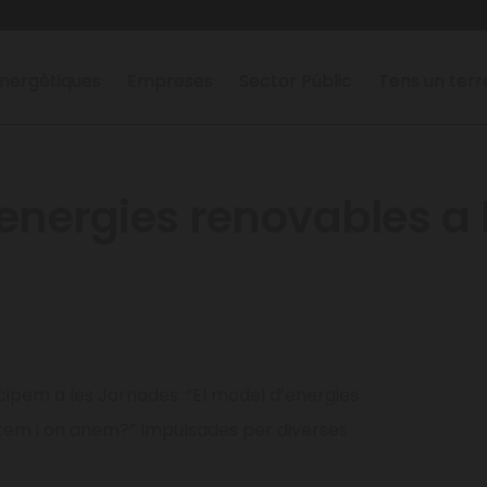
nergètiques
Empreses
Sector Públic
Tens un ter
’energies renovables a
cipem a les Jornades: “El model d’energies
tem i on anem?” Impulsades per diverses