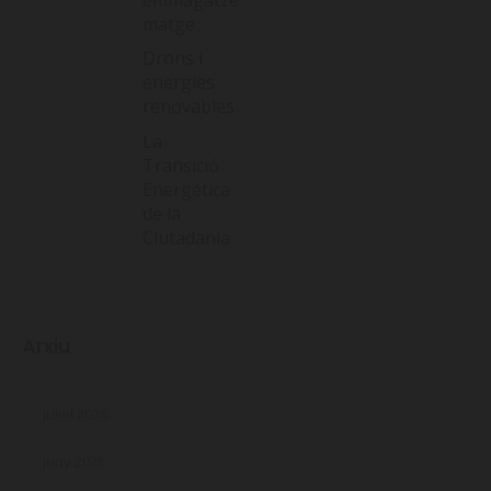
matge
Drons i
energies
renovables
La
Transició
Energètica
de la
Ciutadania
Arxiu
juliol 2026
juny 2026