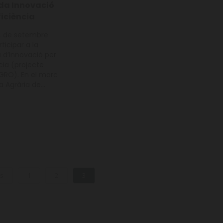
da Innovació
ficiència
24 de setembre
ticipar a la
 d’Innovació per
ncia (projecte
RO). En el marc
a Agrària de...
rs
1
2
3