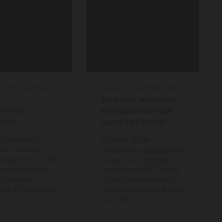
s, 25 novembre
Dijous, 19 novembre 2020
Afrontar el model
te: Epi
energètic al món
ries
local de Ponent
st vídeo us
El dilluns 30 de
em un dels
novembre participarem
projectes, en els
a una nova Jornada
m aconseguit
tècnica del PATT sobre
la transició
“Com afrontar el nou
ica. En aquestes
model energètic al món
..
+info
local de P...
+info