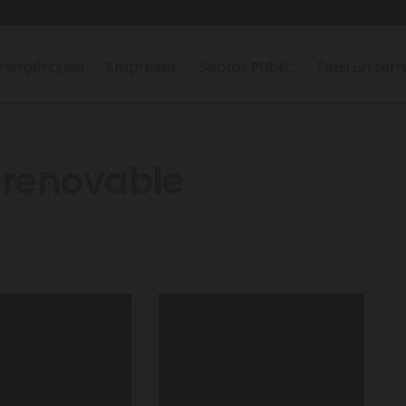
nergètiques
Empreses
Sector Públic
Tens un ter
 renovable