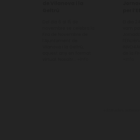
de Vilanova i la
Jorna
Geltrú
per l’E
Del dia 6 al 15 de
El dia 
novembre se celebra la
vam par
Fira de Novembre de
Jornada
l’Ajuntament de
l’Eficiè
Vilanova i la Geltrú,
INNO4AG
aquest any en format
de la Fir
virtual. Nosaltr...
+info
+info
« Entrades anterio