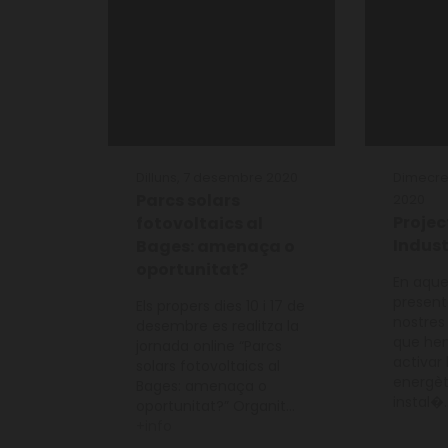
Dilluns, 7 desembre 2020
Dimecre
Parcs solars
2020
Projec
fotovoltaics al
Indust
Bages: amenaça o
oportunitat?
En aque
present
Els propers dies 10 i 17 de
nostres 
desembre es realitza la
que he
jornada online “Parcs
activar 
solars fotovoltaics al
energèt
Bages: amenaça o
instal�.
oportunitat?” Organit...
+info