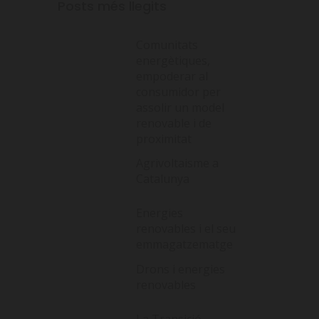
Posts més llegits
Comunitats
energètiques,
empoderar al
consumidor per
assolir un model
renovable i de
proximitat
Agrivoltaisme a
Catalunya
Energies
renovables i el seu
emmagatzematge
Drons i energies
renovables
La Transició