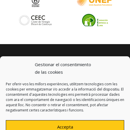
Gestionar el consentimiento
de las cookies
Per oferir-vos les millors experiències, utilitzem tecnologies com les
© 2023 km0 Energy
cookies per emmagatzemar i/o accedir a la informació del dispositiu. El
Carrer Baldrich 222-226
consentiment d'aquestes tecnologies ens permetrà processar dades
08223 Terrassa, Barcelona
com ara el comportament de navegació o les identificacions úniques en
info@km0.energy
aquest lloc. No consentir o retirar el consentiment, pot afectar
negativament certes característiques i funcions.
Accepta