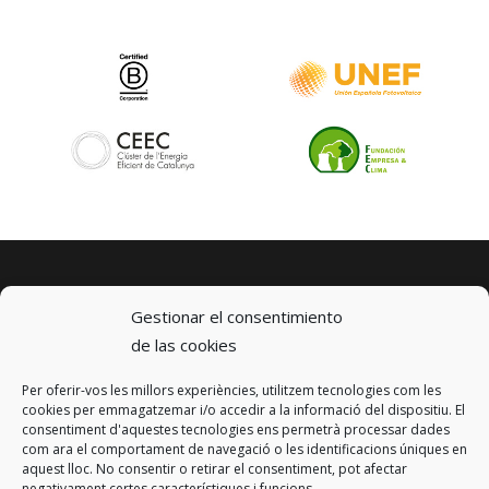
Gestionar el consentimiento
de las cookies
Per oferir-vos les millors experiències, utilitzem tecnologies com les
© 2023 km0 Energy
cookies per emmagatzemar i/o accedir a la informació del dispositiu. El
Carrer Baldrich 222-226
consentiment d'aquestes tecnologies ens permetrà processar dades
08223 Terrassa, Barcelona
com ara el comportament de navegació o les identificacions úniques en
info@km0.energy
aquest lloc. No consentir o retirar el consentiment, pot afectar
negativament certes característiques i funcions.