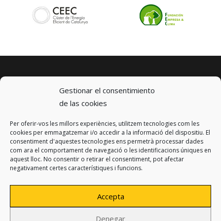
Gestionar el consentimiento
de las cookies
Per oferir-vos les millors experiències, utilitzem tecnologies com les
© 2023 km0 Energy
cookies per emmagatzemar i/o accedir a la informació del dispositiu. El
Carrer Baldrich 222-226
consentiment d'aquestes tecnologies ens permetrà processar dades
08223 Terrassa, Barcelona
com ara el comportament de navegació o les identificacions úniques en
info@km0.energy
aquest lloc. No consentir o retirar el consentiment, pot afectar
negativament certes característiques i funcions.
Accepta
Denegar
Política de privacitat