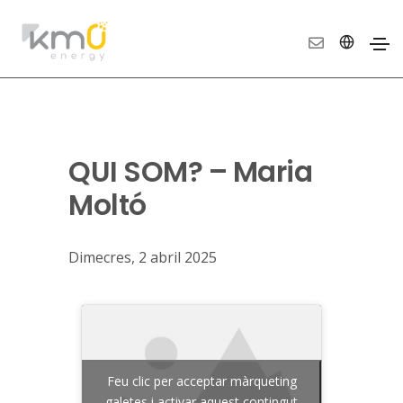
QUI SOM? – Maria
Moltó
Dimecres, 2 abril 2025
Feu clic per acceptar màrqueting
galetes i activar aquest contingut