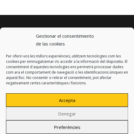
Gestionar el consentimiento
de las cookies
Per oferir-vos les millors experiències, utilitzem tecnologies com les
© 2023 km0 Energy
cookies per emmagatzemar i/o accedir a la informació del dispositiu. El
Carrer Baldrich 222-226
consentiment d'aquestes tecnologies ens permetrà processar dades
08223 Terrassa, Barcelona
com ara el comportament de navegació o les identificacions úniques en
info@km0.energy
aquest lloc. No consentir o retirar el consentiment, pot afectar
negativament certes característiques i funcions.
Accepta
Denegar
Política de privacitat
Avís legal
Preferències
Política de cookies