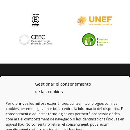
Gestionar el consentimiento
de las cookies
Per oferir-vos les millors experiències, utilitzem tecnologies com les
© 2023 km0 Energy
cookies per emmagatzemar i/o accedir a la informació del dispositiu. El
Carrer Baldrich 222-226
consentiment d'aquestes tecnologies ens permetrà processar dades
08223 Terrassa, Barcelona
com ara el comportament de navegació o les identificacions úniques en
info@km0.energy
aquest lloc. No consentir o retirar el consentiment, pot afectar
negativament certes característiques i funcions.