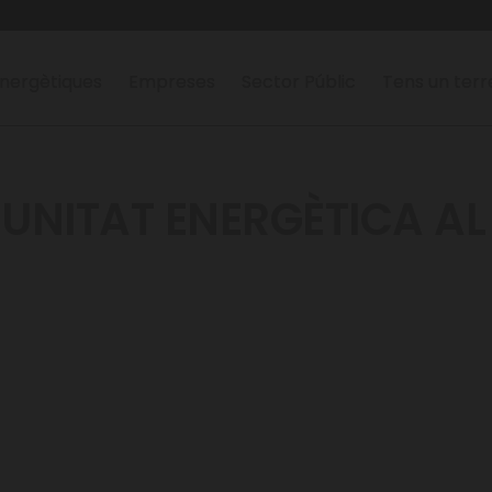
nergètiques
Empreses
Sector Públic
Tens un ter
NITAT ENERGÈTICA AL