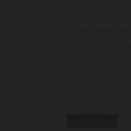
Aquest Projecte Implementa
nivell estatal específic per
d’impulsar la innovació soci
renovables, eficiència energ
Km0 Energy vam obtindre a
subvenció
#CEImplementa
d’Energia d’àmbit Comarcal 
Pots llegir més sobre la Com
https://lnkd.in/d79tDdJQ
VOLVER AL BLOG