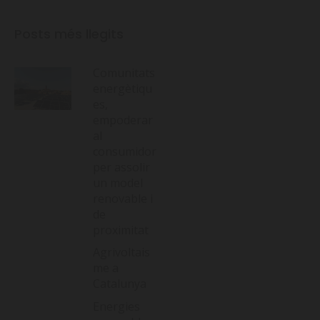
Posts més llegits
Comunitats
energètiqu
es,
empoderar
al
consumidor
per assolir
un model
renovable i
de
proximitat
Agrivoltais
me a
Catalunya
Energies