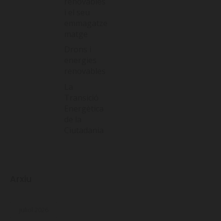
renovables
i el seu
emmagatze
matge
Drons i
energies
renovables
La
Transició
Energètica
de la
Ciutadania
Arxiu
juliol 2026