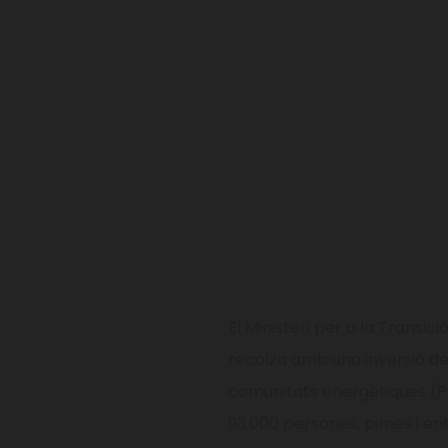
El Ministeri per a la Transi
recolza amb una inversió de
comunitats energètiques (P
93.000 persones, pimes i enti