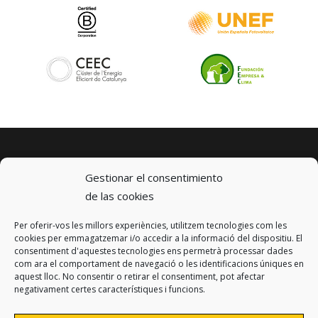
Gestionar el consentimiento
de las cookies
Per oferir-vos les millors experiències, utilitzem tecnologies com les
© 2023 km0 Energy
cookies per emmagatzemar i/o accedir a la informació del dispositiu. El
Carrer Baldrich 222-226
consentiment d'aquestes tecnologies ens permetrà processar dades
08223 Terrassa, Barcelona
com ara el comportament de navegació o les identificacions úniques en
info@km0.energy
aquest lloc. No consentir o retirar el consentiment, pot afectar
negativament certes característiques i funcions.