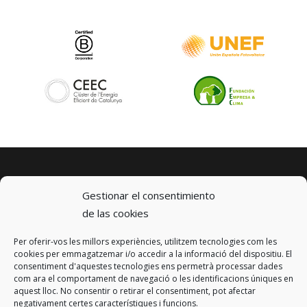
Gestionar el consentimiento
de las cookies
Per oferir-vos les millors experiències, utilitzem tecnologies com les
© 2023 km0 Energy
cookies per emmagatzemar i/o accedir a la informació del dispositiu. El
Carrer Baldrich 222-226
consentiment d'aquestes tecnologies ens permetrà processar dades
08223 Terrassa, Barcelona
com ara el comportament de navegació o les identificacions úniques en
info@km0.energy
aquest lloc. No consentir o retirar el consentiment, pot afectar
negativament certes característiques i funcions.