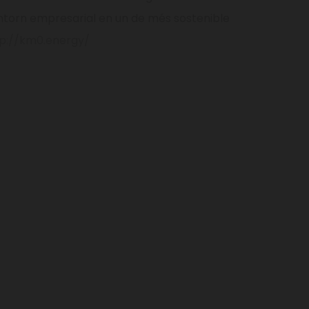
ntorn empresarial en un de més sostenible
tp://km0.energy/