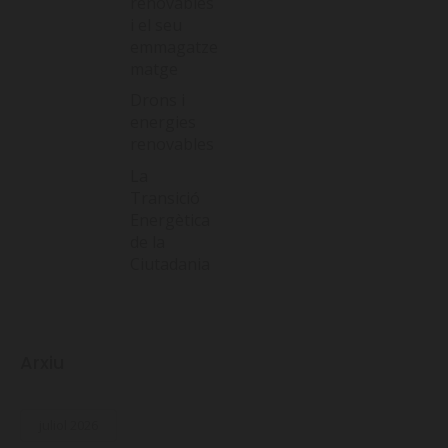
renovables
i el seu
emmagatze
matge
Drons i
energies
renovables
La
Transició
Energètica
de la
Ciutadania
Arxiu
juliol 2026