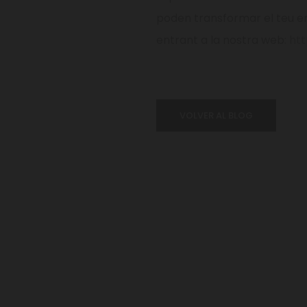
poden transformar el teu e
entrant a la nostra web:
ht
VOLVER AL BLOG