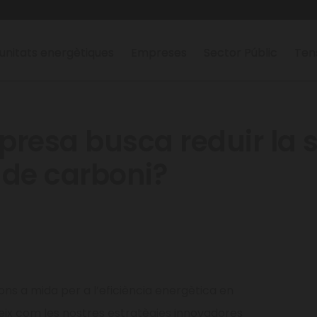
nitats energètiques
Empreses
Sector Públic
Ten
presa busca reduir la 
de carboni?
ons a mida per a l’eficiència energètica en
eix com les nostres estratègies innovadores