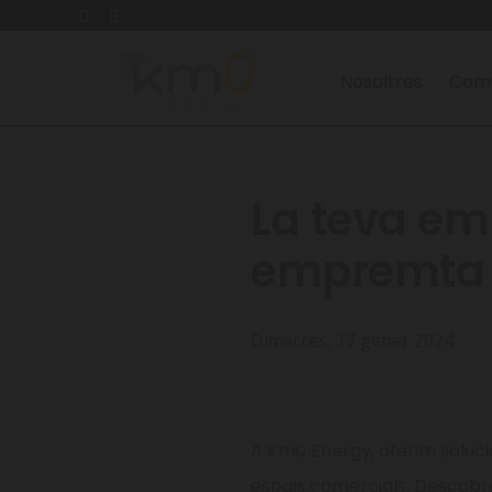
Nosaltres
Comu
La teva em
empremta 
Dimecres, 17 gener 2024
A Km0 Energy, oferim soluci
espais comercials. Descobr