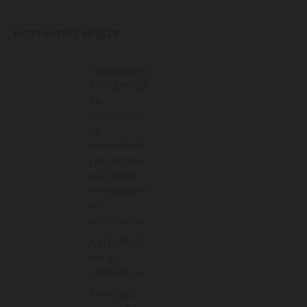
Posts més llegits
Comunitats
energètiqu
es,
empoderar
al
consumidor
per assolir
un model
renovable i
de
proximitat
Agrivoltais
me a
Catalunya
Energies