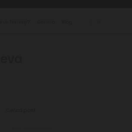
s un terreny?
Genera
Blog
seva
Cerca post