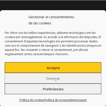
Gestionar el consentimiento
de las cookies
Per oferir-vos les millors experiències, utilitzem tecnologies com les
© 2023 km0 Energy
cookies per emmagatzemar i/o accedir a la informació del dispositiu. El
Carrer Baldrich 222-226
consentiment d'aquestes tecnologies ens permetrà processar dades
08223 Terrassa, Barcelona
com ara el comportament de navegació o les identificacions úniques en
info@km0.energy
aquest lloc. No consentir o retirar el consentiment, pot afectar
negativament certes característiques i funcions.
Accepta
Denegar
Política de privacitat
Avís legal
Preferències
Política de cookies
Disseny:
Produccions Planetàries
Política de cookies
Política de privacitat
Impressum