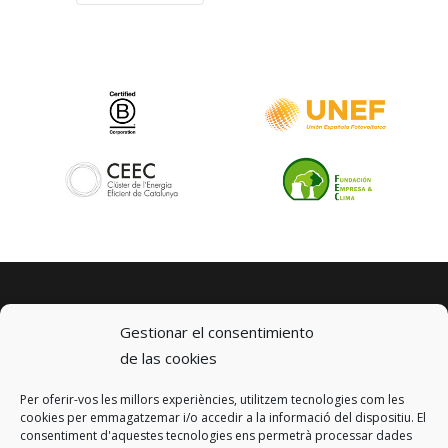
Gestionar el consentimiento
de las cookies
Per oferir-vos les millors experiències, utilitzem tecnologies com les
© 2023 km0 Energy
cookies per emmagatzemar i/o accedir a la informació del dispositiu. El
Carrer Baldrich 222-226
consentiment d'aquestes tecnologies ens permetrà processar dades
08223 Terrassa, Barcelona