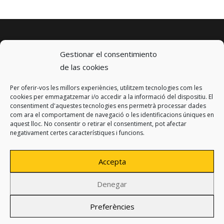
Gestionar el consentimiento
de las cookies
Per oferir-vos les millors experiències, utilitzem tecnologies com les
© 2023 km0 Energy
cookies per emmagatzemar i/o accedir a la informació del dispositiu. El
Carrer Baldrich 222-226
consentiment d'aquestes tecnologies ens permetrà processar dades
08223 Terrassa, Barcelona
com ara el comportament de navegació o les identificacions úniques en
info@km0.energy
aquest lloc. No consentir o retirar el consentiment, pot afectar
negativament certes característiques i funcions.
Accepta
Denegar
Política de privacitat
Avís legal
Preferències
Política de cookies