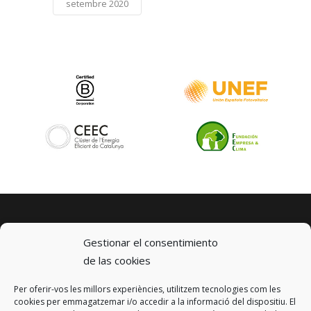
setembre 2020
Gestionar el consentimiento
de las cookies
Per oferir-vos les millors experiències, utilitzem tecnologies com les
© 2023 km0 Energy
cookies per emmagatzemar i/o accedir a la informació del dispositiu. El
Carrer Baldrich 222-226