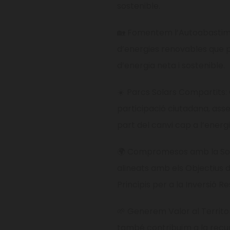
sostenible.
🏡 Fomentem l’Autoabastim
d’energies renovables que 
d’energia neta i sostenible.
☀️ Parcs Solars Compartits:
participació ciutadana, asse
part del canvi cap a l’energ
🌍 Compromesos amb la Soste
alineats amb els Objectius
Principis per a la Inversió R
🌱 Generem Valor al Territo
també contribuïm a la recu