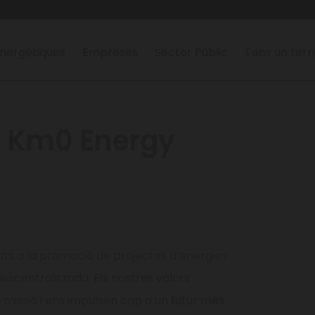
nergètiques
Empreses
Sector Públic
Tens un ter
 a Km0 Energy
ts a la promoció de projectes d’energies
descentralitzada. Els nostres valors
 missió i ens impulsen cap a un futur més