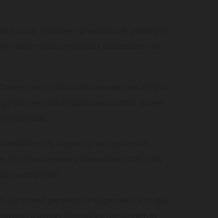
ent Local: Impulsem projectes de generació
permeten a les comunitats autoabastir-se
 Creem parcs solars descentralitzats amb la
gurant que tots tinguin l’oportunitat de ser
ia renovable.
nibilitat: Els nostres projectes estan
 de Desenvolupament Sostenible (ODS) i els
esponsable (PRI).
ri: No només generem energia neta, sinó que
peració d’espais degradats, fomentem la