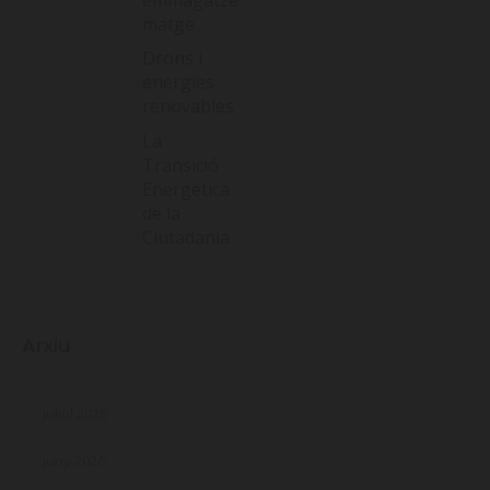
matge
Drons i
energies
renovables
La
Transició
Energètica
de la
Ciutadania
Arxiu
juliol 2026
juny 2026