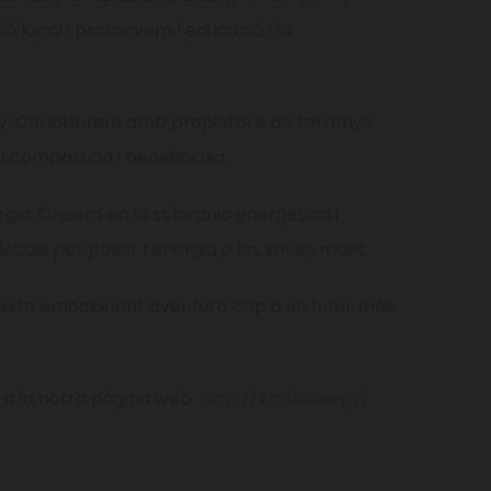
ó local i promovem l’educació i la
eny: Col·laborem amb propietaris de terrenys
 compartida i beneficiosa.
gia: Creiem en la sobirania energètica i
cals per posar l’energia a les seves mans.
uesta emocionant aventura cap a un futur més
 a la notra pàgina web:
http://km0.energy/