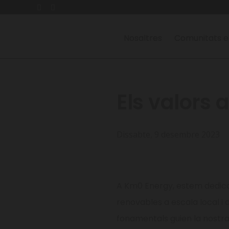
Nosaltres
Comunitats e
Els valors
Dissabte, 9 desembre 2023
A Km0 Energy, estem dedica
renovables a escala local i 
fonamentals guien la nostra