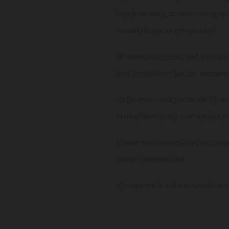
biodiversitat, creem ocupaci
sensibilització ambiental.
🌾 Rendibilització del Terr
per aprofitar-los de manera
🤝 Democratització de l’Ener
treballem amb comunitats lo
Uneix-te a nosaltres en aq
verd i sostenible!
Coneix més sobre nosaltres