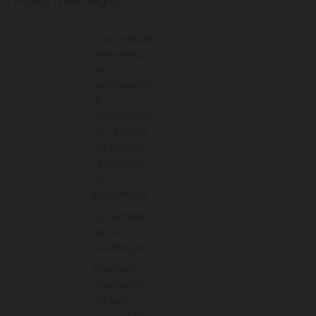
Posts més llegits
Comunitats
energètiqu
es,
empoderar
al
consumidor
per assolir
un model
renovable i
de
proximitat
Agrivoltais
me a
Catalunya
Energies
renovables
i el seu
emmagatze