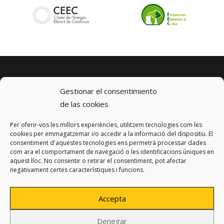
Gestionar el consentimiento
de las cookies
Per oferir-vos les millors experiències, utilitzem tecnologies com les
© 2023 km0 Energy
cookies per emmagatzemar i/o accedir a la informació del dispositiu. El
Carrer Baldrich 222-226
consentiment d'aquestes tecnologies ens permetrà processar dades
08223 Terrassa, Barcelona
com ara el comportament de navegació o les identificacions úniques en
info@km0.energy
aquest lloc. No consentir o retirar el consentiment, pot afectar
negativament certes característiques i funcions.
Accepta
Denegar
Política de privacitat