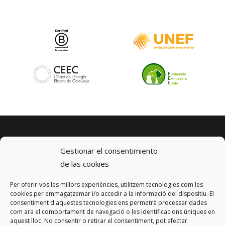
Gestionar el consentimiento
de las cookies
Per oferir-vos les millors experiències, utilitzem tecnologies com les
© 2023 km0 Energy
cookies per emmagatzemar i/o accedir a la informació del dispositiu. El
Carrer Baldrich 222-226
consentiment d'aquestes tecnologies ens permetrà processar dades
08223 Terrassa, Barcelona
com ara el comportament de navegació o les identificacions úniques en
info@km0.energy
aquest lloc. No consentir o retirar el consentiment, pot afectar