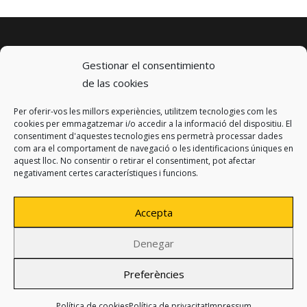
Gestionar el consentimiento
de las cookies
Per oferir-vos les millors experiències, utilitzem tecnologies com les
© 2023 km0 Energy
cookies per emmagatzemar i/o accedir a la informació del dispositiu. El
Carrer Baldrich 222-226
consentiment d'aquestes tecnologies ens permetrà processar dades
08223 Terrassa, Barcelona
com ara el comportament de navegació o les identificacions úniques en
info@km0.energy
aquest lloc. No consentir o retirar el consentiment, pot afectar
negativament certes característiques i funcions.
Accepta
Denegar
Política de privacitat
Avís legal
Preferències
Política de cookies
Disseny:
Produccions Planetàries
Política de cookies
Política de privacitat
Impressum