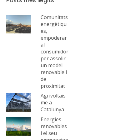
Posts més llegits
Comunitats
energètiqu
es,
empoderar
al
consumidor
per assolir
un model
renovable i
de
proximitat
Agrivoltais
me a
Catalunya
Energies
renovables
i el seu
emmagatze