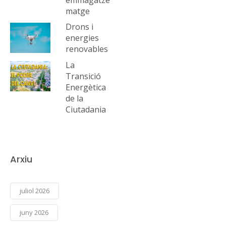
matge
Drons i
energies
renovables
La
Transició
Energètica
de la
Ciutadania
Arxiu
juliol 2026
juny 2026