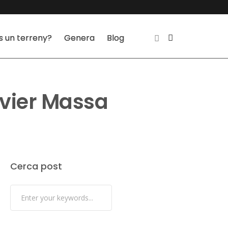
s un terreny?
Genera
Blog
avier Massa
Cerca post