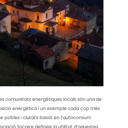
les comunitats energètiques locals són una de
ansició energètica i un exemple cada cop més
e pobles i ciutats basat en l’autoconsum
ciació Socaire defineix la utilitat d’aquestes