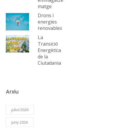
matge
Drons i
energies
renovables
La
Transició
Energètica
de la
Ciutadania
Arxiu
juliol 2026
juny 2026