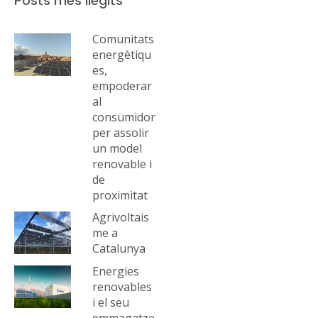
Posts més llegits
Comunitats
energètiqu
es,
empoderar
al
consumidor
per assolir
un model
renovable i
de
proximitat
Agrivoltais
me a
Catalunya
Energies
renovables
i el seu
emmagatze