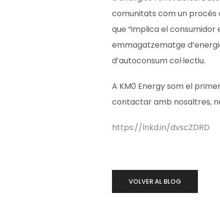
comunitats com un procés d
que “implica el consumidor e
emmagatzematge d’energia 
d’autoconsum col·lectiu.
A KM0 Energy som el primer 
contactar amb nosaltres, no
https://lnkd.in/dvscZDRD
VOLVER AL BLOG