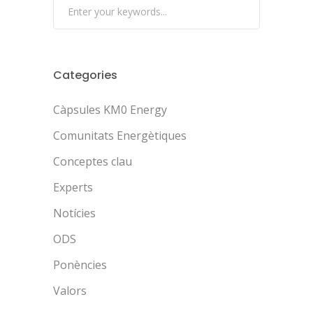
e
v
í
Categories
d
e
Càpsules KM0 Energy
o
Comunitats Energètiques
Conceptes clau
Experts
Notícies
ODS
Ponències
Valors