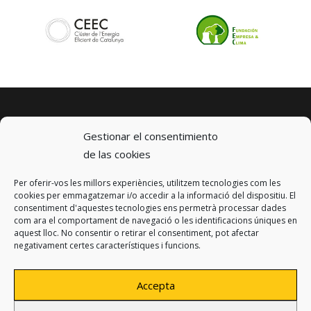
Gestionar el consentimiento
de las cookies
Per oferir-vos les millors experiències, utilitzem tecnologies com les
© 2023 km0 Energy
cookies per emmagatzemar i/o accedir a la informació del dispositiu. El
Carrer Baldrich 222-226
consentiment d'aquestes tecnologies ens permetrà processar dades
08223 Terrassa, Barcelona
com ara el comportament de navegació o les identificacions úniques en
info@km0.energy
aquest lloc. No consentir o retirar el consentiment, pot afectar
negativament certes característiques i funcions.
Accepta