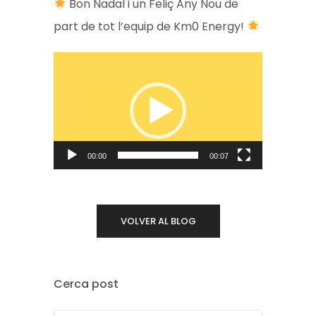
Bon Nadal i un Feliç Any Nou de
part de tot l’equip de Km0 Energy!
R
e
p
r
o
00:00
00:07
d
u
c
VOLVER AL BLOG
t
o
Cerca post
r
d