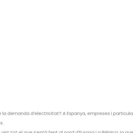
 la demanda d’electricitat? A Espanya, empreses i particula
s.
ist tot el que s’està fent al nord d’Europa i a Bèlgica, ja q