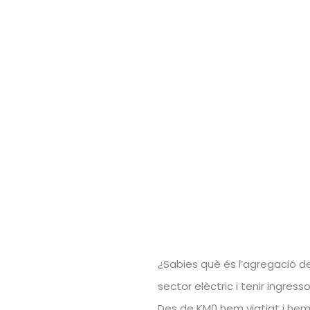
¿Sabies què és l’agregació de
sector elèctric i tenir ingresso
Des de KM0 hem viatjat i hem v