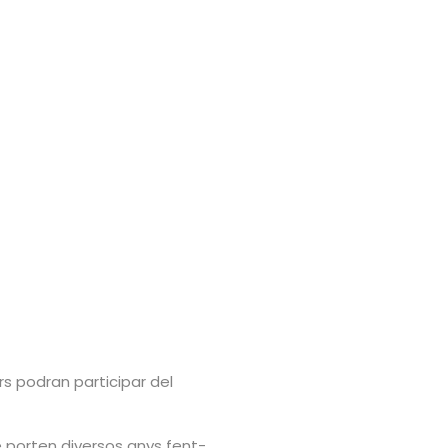
rs podran participar del
ue porten diversos anys fent-