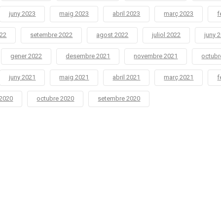
juny 2023
maig 2023
abril 2023
març 2023
f
022
setembre 2022
agost 2022
juliol 2022
juny 
gener 2022
desembre 2021
novembre 2021
octubr
juny 2021
maig 2021
abril 2021
març 2021
f
2020
octubre 2020
setembre 2020