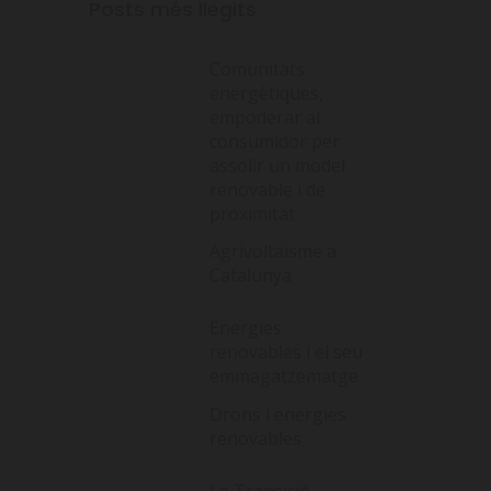
Posts més llegits
Comunitats
energètiques,
empoderar al
consumidor per
assolir un model
renovable i de
proximitat
Agrivoltaisme a
Catalunya
Energies
renovables i el seu
emmagatzematge
Drons i energies
renovables
La Transició