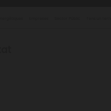
nergètiques
Empreses
Sector Públic
Tens un ter
tat