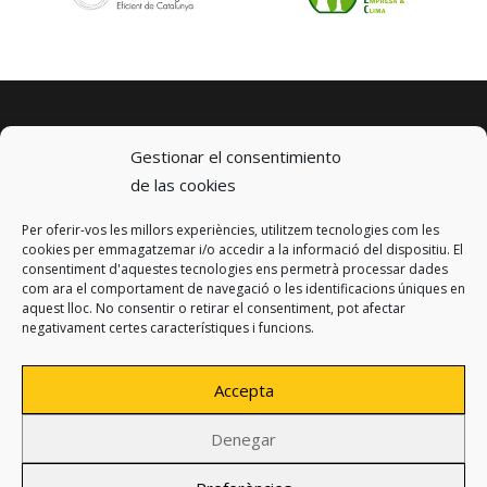
Gestionar el consentimiento
de las cookies
Per oferir-vos les millors experiències, utilitzem tecnologies com les
© 2023 km0 Energy
cookies per emmagatzemar i/o accedir a la informació del dispositiu. El
Carrer Baldrich 222-226
consentiment d'aquestes tecnologies ens permetrà processar dades
08223 Terrassa, Barcelona
com ara el comportament de navegació o les identificacions úniques en
info@km0.energy
aquest lloc. No consentir o retirar el consentiment, pot afectar
negativament certes característiques i funcions.
Accepta
Denegar
Política de privacitat
Avís legal