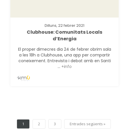
Dilluns, 22 febrer 2021
Clubhouse: Comunitats Locals
d’Energia
El proper dimecres dia 24 de febrer obrim sala
a les 18h a Clubhouse, una app per compartir
coneixement. Entrevista i debat amb en Santi
...
+info
1
2
3
Entrades següents »